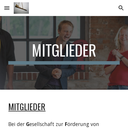
Skip to main content
Skip to navigation
MITGLIEDER
MITGLIEDER
Bei der
G
esellschaft zur
F
örderung von